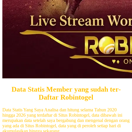
Data Statis Member yang sudah ter-
Daftar Robintogel
Data Statis Yang Saya Analisa dan hitung selama Tahun 2020
hingga 2026 yang terdaftar di Situs Robintogel, data dibawah ini
merupakan data setelah saya bergabung dan mengenal dengan orang
yang ada di Situs Robintogel, data yang di peroleh setiap hari di
akumulasikan hingga sekarang