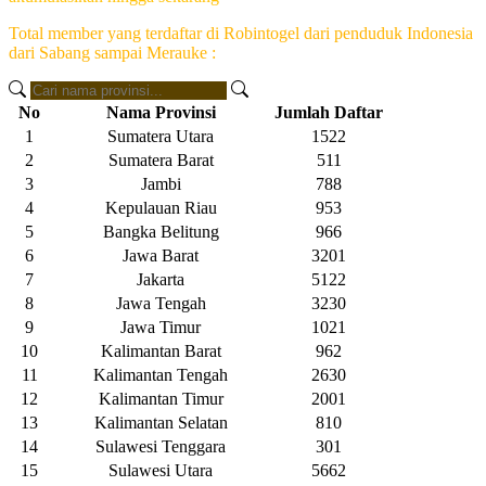
Total member yang terdaftar di Robintogel dari penduduk Indonesia
dari Sabang sampai Merauke :
No
Nama Provinsi
Jumlah Daftar
1
Sumatera Utara
1522
2
Sumatera Barat
511
3
Jambi
788
4
Kepulauan Riau
953
5
Bangka Belitung
966
6
Jawa Barat
3201
7
Jakarta
5122
8
Jawa Tengah
3230
9
Jawa Timur
1021
10
Kalimantan Barat
962
11
Kalimantan Tengah
2630
12
Kalimantan Timur
2001
13
Kalimantan Selatan
810
14
Sulawesi Tenggara
301
15
Sulawesi Utara
5662