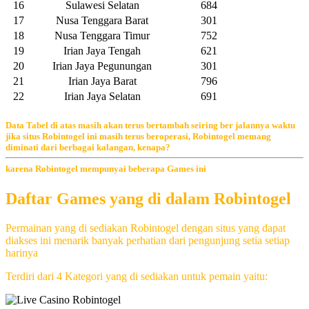
16
Sulawesi Selatan
684
17
Nusa Tenggara Barat
301
18
Nusa Tenggara Timur
752
19
Irian Jaya Tengah
621
20
Irian Jaya Pegunungan
301
21
Irian Jaya Barat
796
22
Irian Jaya Selatan
691
Data Tabel di atas masih akan terus bertambah seiring ber jalannya waktu
jika situs Robintogel ini masih terus beroperasi, Robintogel memang
diminati dari berbagai kalangan, kenapa?
karena Robintogel mempunyai beberapa Games ini
Daftar Games yang di dalam Robintogel
Permainan yang di sediakan Robintogel dengan situs yang dapat
diakses ini menarik banyak perhatian dari pengunjung setia setiap
harinya
Terdiri dari 4 Kategori yang di sediakan untuk pemain yaitu: