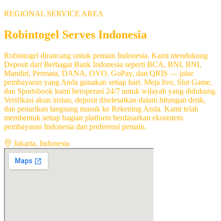
REGIONAL SERVICE AREA
Robintogel Serves Indonesia
Robintogel dirancang untuk pemain Indonesia. Kami mendukung
Deposit dari Berbagai Bank Indonesia seperti BCA, BNI, BNI,
Mandiri, Permata, DANA, OVO, GoPay, dan QRIS — jalur
pembayaran yang Anda gunakan setiap hari. Meja live, Slot Game,
dan Sportsbook kami beroperasi 24/7 untuk wilayah yang didukung.
Verifikasi akun instan, deposit diselesaikan dalam hitungan detik,
dan penarikan langsung masuk ke Rekening Anda. Kami telah
membentuk setiap bagian platform berdasarkan ekosistem
pembayaran Indonesia dan preferensi pemain.
Jakarta, Indonesia