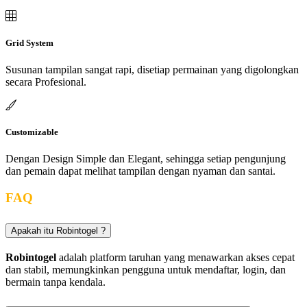
Grid System
Susunan tampilan sangat rapi, disetiap permainan yang digolongkan
secara Profesional.
Customizable
Dengan Design Simple dan Elegant, sehingga setiap pengunjung
dan pemain dapat melihat tampilan dengan nyaman dan santai.
FAQ
Apakah itu Robintogel ?
Robintogel
adalah platform taruhan yang menawarkan akses cepat
dan stabil, memungkinkan pengguna untuk mendaftar, login, dan
bermain tanpa kendala.