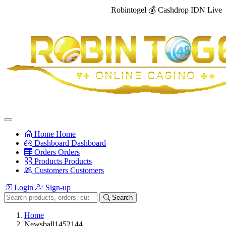
Robintogel 💰 Cashdrop IDN Livespin Soccer | Piala 
Home
Home
Dashboard
Dashboard
Orders
Orders
Products
Products
Customers
Customers
Login
Sign-up
Search
Home
Newsball1452144