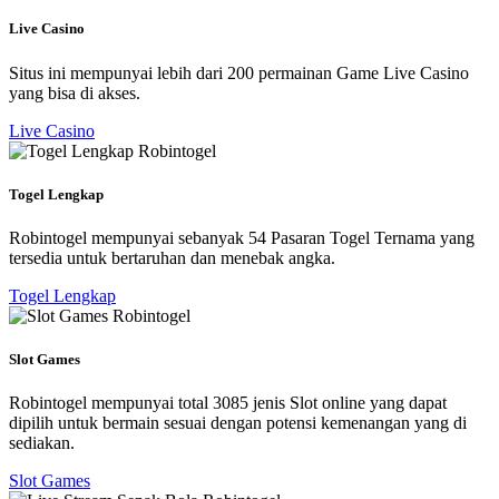
Live Casino
Situs ini mempunyai lebih dari 200 permainan Game Live Casino
yang bisa di akses.
Live Casino
Togel Lengkap
Robintogel mempunyai sebanyak 54 Pasaran Togel Ternama yang
tersedia untuk bertaruhan dan menebak angka.
Togel Lengkap
Slot Games
Robintogel mempunyai total 3085 jenis Slot online yang dapat
dipilih untuk bermain sesuai dengan potensi kemenangan yang di
sediakan.
Slot Games