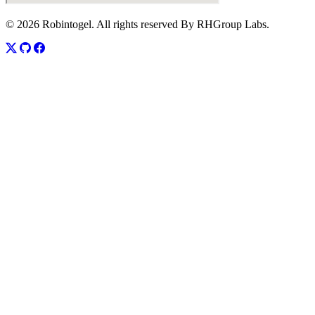
© 2026 Robintogel. All rights reserved By RHGroup Labs.