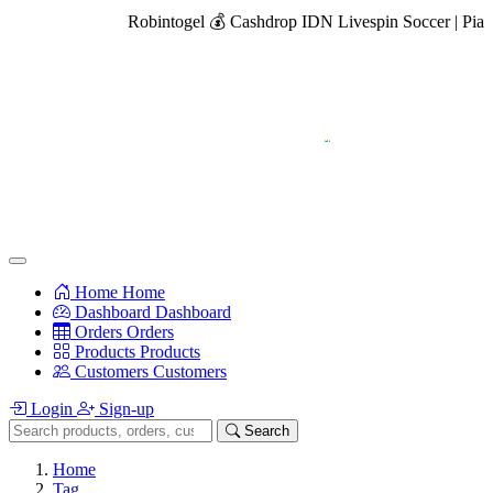
obintogel 💰 Cashdrop IDN Livespin Soccer | Piala Dunia 2026, Live
Home
Home
Dashboard
Dashboard
Orders
Orders
Products
Products
Customers
Customers
Login
Sign-up
Search
Home
Tag