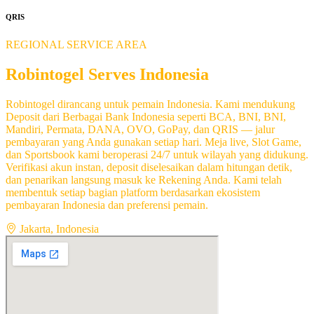
QRIS
REGIONAL SERVICE AREA
Robintogel Serves Indonesia
Robintogel dirancang untuk pemain Indonesia. Kami mendukung
Deposit dari Berbagai Bank Indonesia seperti BCA, BNI, BNI,
Mandiri, Permata, DANA, OVO, GoPay, dan QRIS — jalur
pembayaran yang Anda gunakan setiap hari. Meja live, Slot Game,
dan Sportsbook kami beroperasi 24/7 untuk wilayah yang didukung.
Verifikasi akun instan, deposit diselesaikan dalam hitungan detik,
dan penarikan langsung masuk ke Rekening Anda. Kami telah
membentuk setiap bagian platform berdasarkan ekosistem
pembayaran Indonesia dan preferensi pemain.
Jakarta, Indonesia