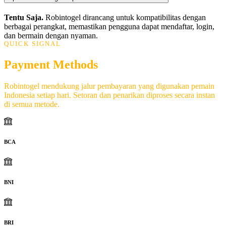
Tentu Saja.
Robintogel dirancang untuk kompatibilitas dengan
berbagai perangkat, memastikan pengguna dapat mendaftar, login,
dan bermain dengan nyaman.
QUICK SIGNAL
Payment Methods
Robintogel mendukung jalur pembayaran yang digunakan pemain
Indonesia setiap hari. Setoran dan penarikan diproses secara instan
di semua metode.
BCA
BNI
BRI