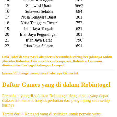
15
Sulawesi Utara
5662
16
Sulawesi Selatan
684
17
Nusa Tenggara Barat
301
18
Nusa Tenggara Timur
752
19
Irian Jaya Tengah
621
20
Irian Jaya Pegunungan
301
21
Irian Jaya Barat
796
22
Irian Jaya Selatan
691
Data Tabel di atas masih akan terus bertambah seiring ber jalannya waktu
jika situs Robintogel ini masih terus beroperasi, Robintogel memang
diminati dari berbagai kalangan, kenapa?
karena Robintogel mempunyai beberapa Games ini
Daftar Games yang di dalam Robintogel
Permainan yang di sediakan Robintogel dengan situs yang dapat
diakses ini menarik banyak perhatian dari pengunjung setia setiap
harinya
Terdiri dari 4 Kategori yang di sediakan untuk pemain yaitu: