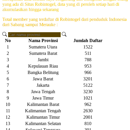
yang ada di Situs Robintogel, data yang di peroleh setiap hari di
akumulasikan hingga sekarang
Total member yang terdaftar di Robintogel dari penduduk Indonesia
dari Sabang sampai Merauke :
No
Nama Provinsi
Jumlah Daftar
1
Sumatera Utara
1522
2
Sumatera Barat
511
3
Jambi
788
4
Kepulauan Riau
953
5
Bangka Belitung
966
6
Jawa Barat
3201
7
Jakarta
5122
8
Jawa Tengah
3230
9
Jawa Timur
1021
10
Kalimantan Barat
962
11
Kalimantan Tengah
2630
12
Kalimantan Timur
2001
13
Kalimantan Selatan
810
14
Sulawesi Tenggara
301