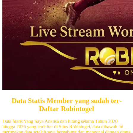
Data Statis Member yang sudah ter-
Daftar Robintogel
Data Statis Yang Saya Analisa dan hitung selama Tahun 2020
hingga 2026 yang terdaftar di Situs Robintogel, data dibawah ini
merupakan data setelah saya bergabung dan mengenal dengan orang