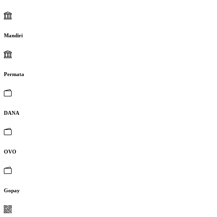
Mandiri
Permata
DANA
OVO
Gopay